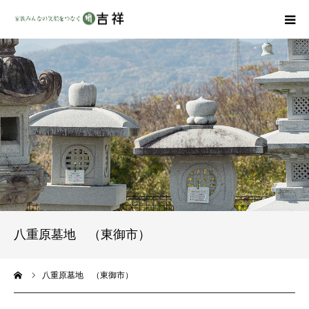
戒名彫りについて
商品ラインナップ
墓地・霊園を探す
吉祥の特徴
資料請求
八重原墓地 （東御市）
会社概要
ーム
八重原墓地 （東御市）