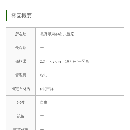
霊園概要
所在地
長野県東御市八重原
最寄駅
ー
価格帯
2.3ｍｘ2.6ｍ 16万円/一区画
管理費
なし
指定石材店
(株)吉祥
宗教
自由
設備
ー
関連施設
ー