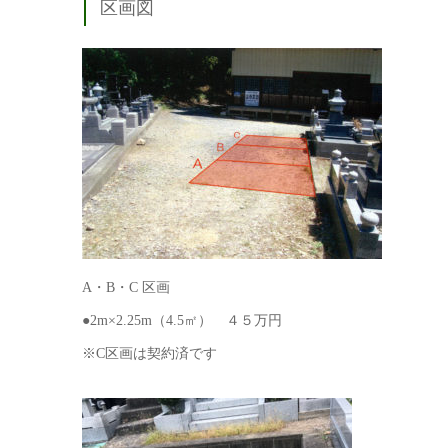
区画図
A・B・C 区画
●2m×2.25m（4.5㎡） ４５万円
※C区画は契約済です