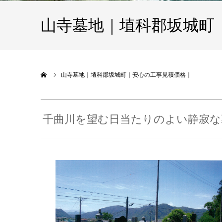
山寺墓地｜埴科郡坂城町
ホーム
山寺墓地｜埴科郡坂城町｜安心の工事見積価格｜
千曲川を望む日当たりのよい静寂な