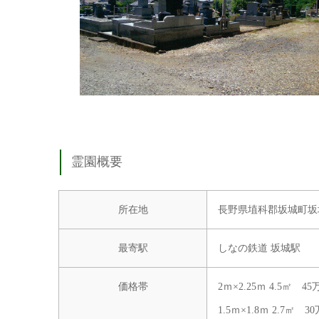
霊園概要
所在地
長野県埴科郡坂城町坂城
最寄駅
しなの鉄道 坂城駅
価格帯
2ｍ×2.25ｍ 4.5㎡ 
1.5ｍ×1.8ｍ 2.7㎡