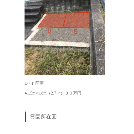
D・F 区画
●1.5m×1.8m（2.7㎡）３０万円
霊園所在図