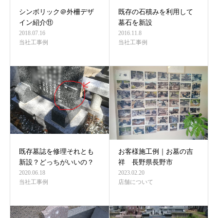
シンボリック＠外柵デザ
既存の石積みを利用して
イン紹介⑪
墓石を新設
2018.07.16
2016.11.8
当社工事例
当社工事例
既存墓誌を修理それとも
お客様施工例｜お墓の吉
新設？どっちがいいの？
祥 長野県長野市
2020.06.18
2023.02.20
当社工事例
店舗について