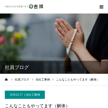
戒名彫りについて
商品ラインナップ
墓地・霊園を探す
吉祥の特徴
社員ブログ
資料請求
ーム
社員ブログ
当社工事例
こんなこともやってます（解体）
会社概要
2018.02.17
当社工事例
こんなこともやってます（解体）