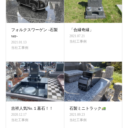
フォルクスワーゲン -石製
「合縁奇縁」
ver-
2021.07.21
当社工事例
2021.01.13
当社工事例
吉祥人気No.１墓石！！
石製ミニトラック
2020.12.17
2021.09.23
当社工事例
当社工事例