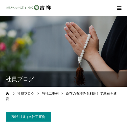
戒名彫りについて
商品ラインナップ
墓地・霊園を探す
吉祥の特徴
社員ブログ
資料請求
ーム
社員ブログ
当社工事例
既存の石積みを利用して墓石を新
設
会社概要
2016.11.8
当社工事例