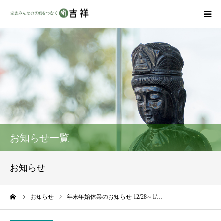
戒名彫りについて
商品ラインナップ
墓地・霊園を探す
吉祥の特徴
お知らせ一覧
資料請求
お知らせ
会社概要
ーム
お知らせ
年末年始休業のお知らせ 12/28～1/…