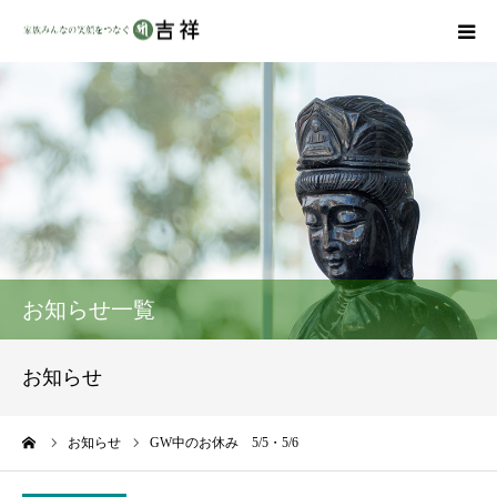
戒名彫りについて
商品ラインナップ
墓地・霊園を探す
吉祥の特徴
お知らせ一覧
資料請求
お知らせ
会社概要
ーム
お知らせ
GW中のお休み 5/5・5/6