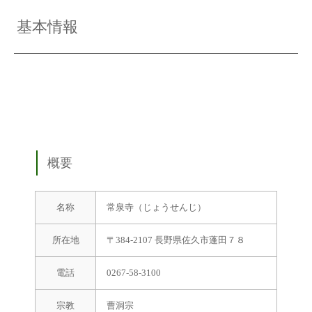
基本情報
概要
名称
常泉寺（じょうせんじ）
所在地
〒384-2107 長野県佐久市蓬田７８
電話
0267-58-3100
宗教
曹洞宗