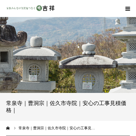
戒名彫りについて
商品ラインナップ
墓地・霊園を探す
吉祥の特徴
資料請求
常泉寺｜曹洞宗｜佐久市寺院｜安心の工事見積価
格｜
会社概要
ーム
常泉寺｜曹洞宗｜佐久市寺院｜安心の工事見…