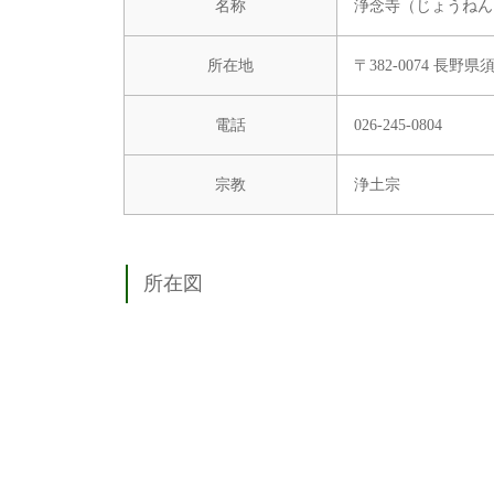
名称
浄念寺（じょうねん
所在地
〒382-0074 長野
電話
026-245-0804
宗教
浄土宗
所在図