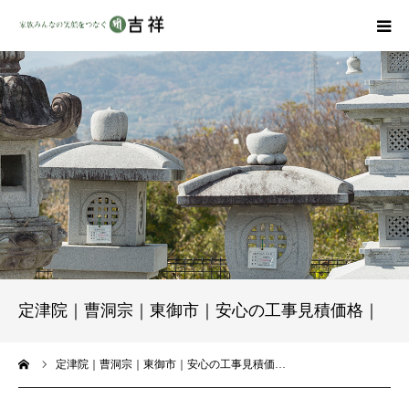
戒名彫りについて
商品ラインナップ
墓地・霊園を探す
吉祥の特徴
資料請求
定津院｜曹洞宗｜東御市｜安心の工事見積価格｜
会社概要
ーム
定津院｜曹洞宗｜東御市｜安心の工事見積価…