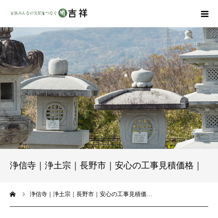
戒名彫りについて
商品ラインナップ
墓地・霊園を探す
吉祥の特徴
資料請求
浄信寺｜浄土宗｜長野市｜安心の工事見積価格｜
会社概要
ーム
浄信寺｜浄土宗｜長野市｜安心の工事見積価…