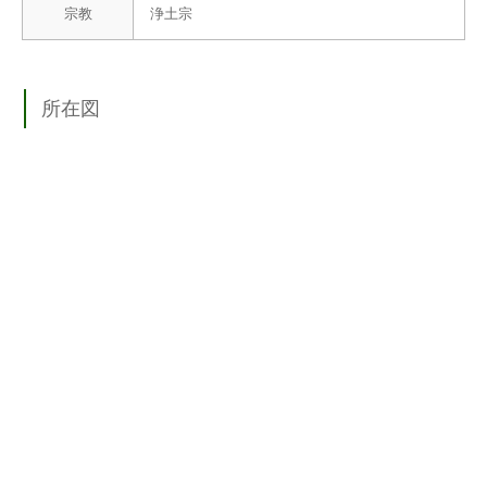
宗教
浄土宗
所在図