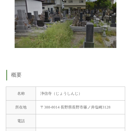
概要
名称
浄信寺（じょうしんじ）
所在地
〒388-8014 長野県長野市篠ノ井塩崎3128
電話