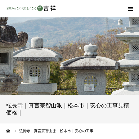
戒名彫りについて
商品ラインナップ
墓地・霊園を探す
吉祥の特徴
資料請求
弘長寺｜真言宗智山派｜松本市｜安心の工事見積
価格｜
会社概要
ーム
弘長寺｜真言宗智山派｜松本市｜安心の工事…