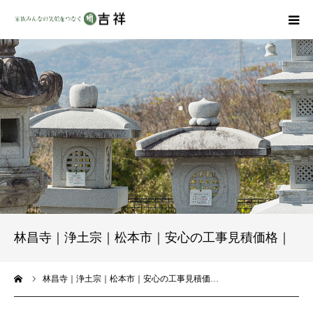
戒名彫りについて
商品ラインナップ
墓地・霊園を探す
吉祥の特徴
資料請求
林昌寺｜浄土宗｜松本市｜安心の工事見積価格｜
会社概要
ーム
林昌寺｜浄土宗｜松本市｜安心の工事見積価…