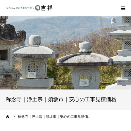
戒名彫りについて
商品ラインナップ
墓地・霊園を探す
吉祥の特徴
資料請求
称念寺｜浄土宗｜須坂市｜安心の工事見積価格｜
会社概要
ーム
称念寺｜浄土宗｜須坂市｜安心の工事見積価…