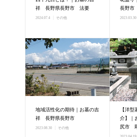
祥 長野県長野市 法要
長野市
2024.07.4
その他
2023.03.30
地域活性化の期待｜お墓の吉
【洋型
祥 長野県長野市
介】｜
尻市 
2023.08.30
その他
2023.04.19