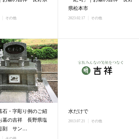
県松本市
その他
2023.02.17
その他
墓石・字彫り例のご紹
水だけで
お墓の吉祥 長野県塩
2013.07.21
その他
彫刻 サン…
その他