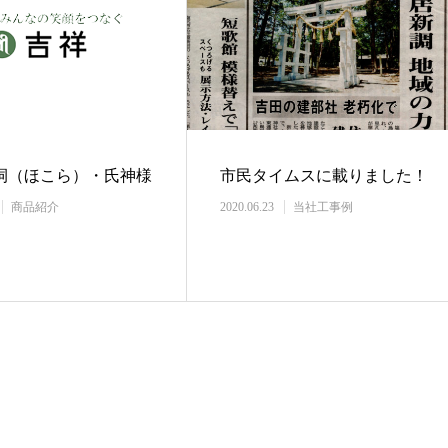
祠（ほこら）・氏神様
市民タイムスに載りました！
商品紹介
2020.06.23
当社工事例