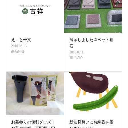
え～と干支
展示しました＠ペット墓
2016.05.13
石
商品紹介
2018.02.1
商品紹介
お墓参りの便利グッズ｜
新盆見舞いにお線香を贈