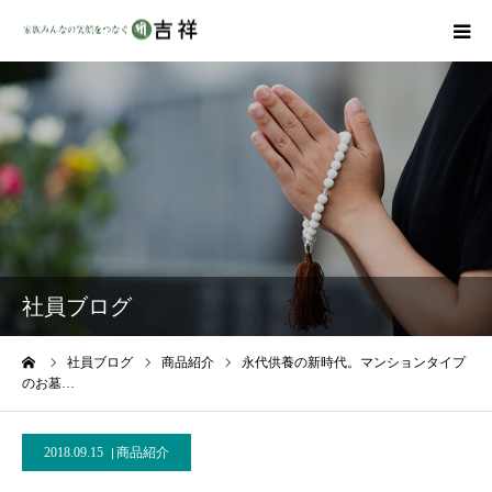
戒名彫りについて
商品ラインナップ
墓地・霊園を探す
吉祥の特徴
社員ブログ
資料請求
ーム
社員ブログ
商品紹介
永代供養の新時代。マンションタイプ
のお墓…
会社概要
2018.09.15
商品紹介