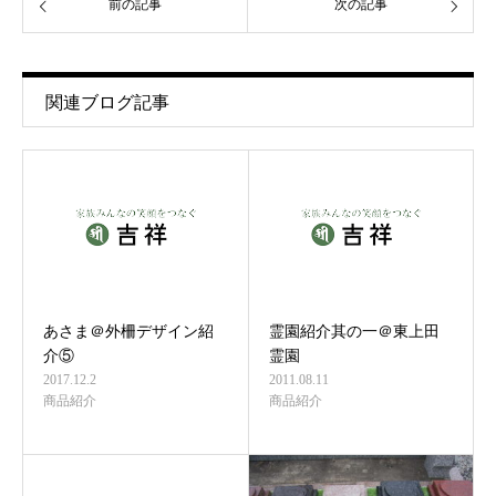
前の記事
次の記事
関連ブログ記事
あさま＠外柵デザイン紹
霊園紹介其の一＠東上田
介⑤
霊園
2017.12.2
2011.08.11
商品紹介
商品紹介