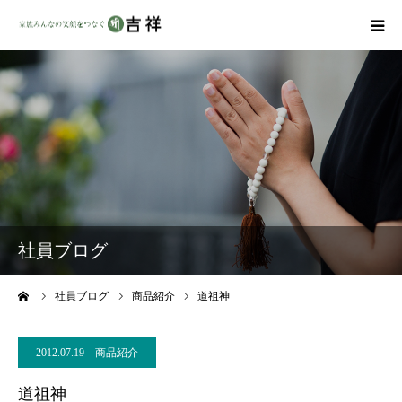
戒名彫りについて
商品ラインナップ
墓地・霊園を探す
吉祥の特徴
社員ブログ
資料請求
ーム
社員ブログ
商品紹介
道祖神
会社概要
2012.07.19
商品紹介
道祖神