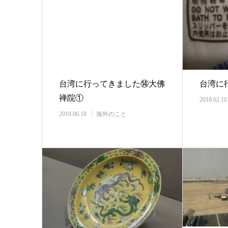
台湾に行ってきました⑭大佛
台湾に
禅院①
2018.02.10
2018.06.18
海外のこと