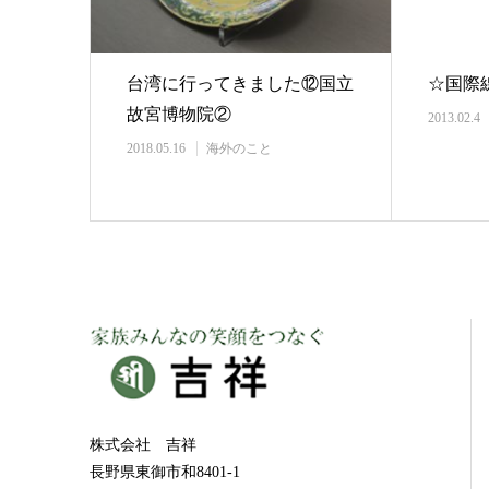
台湾に行ってきました⑫国立
☆国際
故宮博物院②
2013.02.4
2018.05.16
海外のこと
株式会社 吉祥
長野県東御市和8401-1