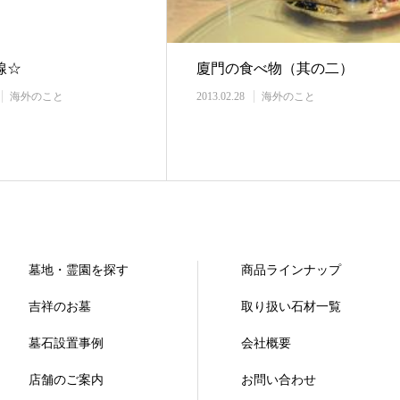
線☆
廈門の食べ物（其の二）
海外のこと
2013.02.28
海外のこと
墓地・霊園を探す
商品ラインナップ
吉祥のお墓
取り扱い石材一覧
墓石設置事例
会社概要
店舗のご案内
お問い合わせ