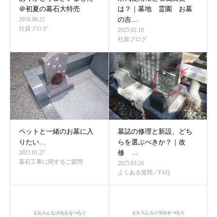
＠初夏の墓石大特売
は？｜墓地 霊園 お墓
2016.06.21
の吉…
社員ブログ
2025.02.10
社員ブログ
ペットと一緒のお墓に入
墓誌の修理と新設、どち
りたい…
らを選ぶべきか？｜改
2021.01.27
修 …
墓石工事に関するご質問
2025.03.26
よくある質問／FAQ