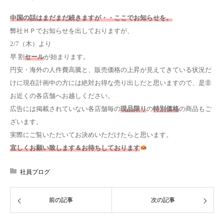
中国の話はまだまだ続きますが・・ここでお知らせを。
弊社ＨＰでお知らせを出しておりますが、
2/7（木）より
早 割
セール
が始まります。
円安・海外の人件費高騰と、販売価格の上昇が見えてきている状況だ
けに現在計画中の方には絶対お得な売り出しだと思いますので、是非
お近くの各店舗へお越しください。
広告には掲載されていない各店舗毎の
現品限り
の
特別価格
の商品もご
ざいます。
実際にご覧いただいてお決めいただけたらと思います。
宜しくお願い致します＆お待ちしております
社員ブログ
前の記事
次の記事