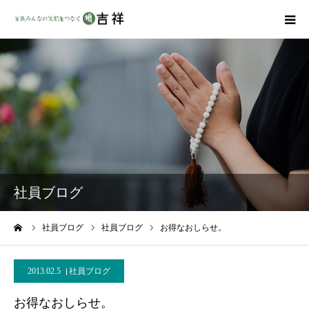
戒名彫りについて
商品ラインナップ
墓地・霊園を探す
吉祥の特徴
社員ブログ
資料請求
ーム
社員ブログ
社員ブログ
お得なおしらせ。
会社概要
2013.02.5
社員ブログ
お得なおしらせ。