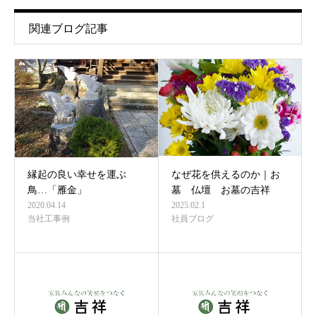
関連ブログ記事
縁起の良い幸せを運ぶ
なぜ花を供えるのか｜お
鳥…「雁金」
墓 仏壇 お墓の吉祥
2020.04.14
2025.02.1
当社工事例
社員ブログ