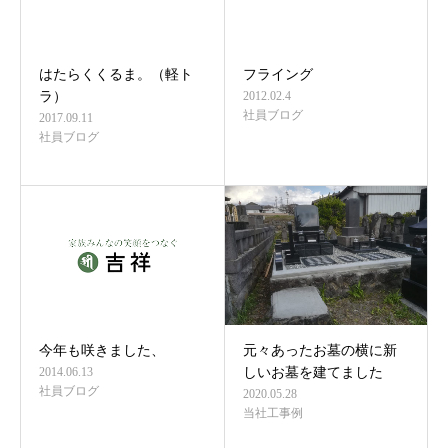
はたらくくるま。（軽ト
フライング
ラ）
2012.02.4
社員ブログ
2017.09.11
社員ブログ
今年も咲きました、
元々あったお墓の横に新
2014.06.13
しいお墓を建てました
社員ブログ
2020.05.28
当社工事例