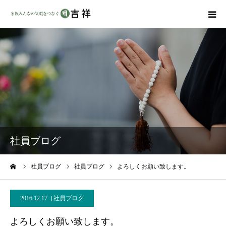
戒名彫りについて
商品ラインナップ
墓地・霊園を探す
吉祥の特徴
社員ブログ
資料請求
ーム
社員ブログ
社員ブログ
よろしくお願い致します。
会社概要
2016.12.17
社員ブログ
よろしくお願い致します。