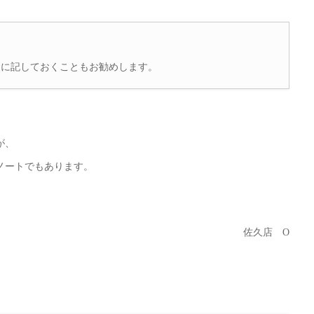
トに記しておくこともお勧めします。
が、
ノートでもあります。
佐久店 O