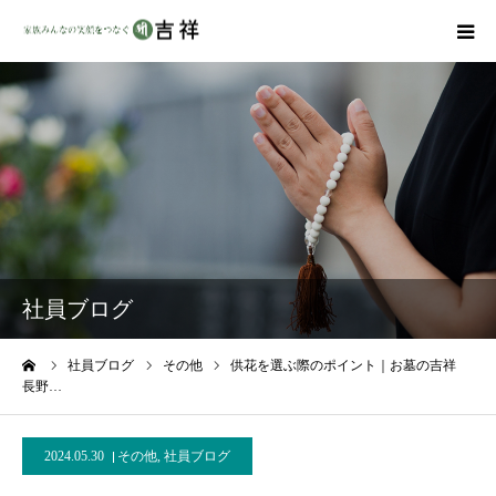
戒名彫りについて
商品ラインナップ
墓地・霊園を探す
吉祥の特徴
社員ブログ
資料請求
ーム
社員ブログ
その他
供花を選ぶ際のポイント｜お墓の吉祥
長野…
会社概要
2024.05.30
その他
,
社員ブログ