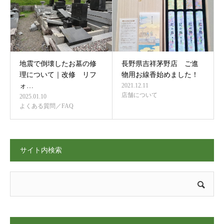
地震で倒壊したお墓の修
長野県吉祥茅野店 ご進
理について｜改修 リフ
物用お線香始めました！
ォ…
2021.12.11
店舗について
2025.01.10
よくある質問／FAQ
サイト内検索