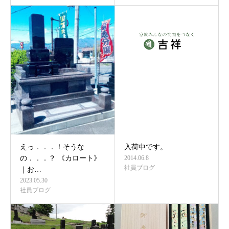
えっ．．．！そうな
入荷中です。
の．．．？ 《カロート》
2014.06.8
社員ブログ
｜お…
2023.05.30
社員ブログ