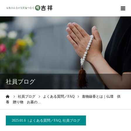
戒名彫りについて
商品ラインナップ
墓地・霊園を探す
吉祥の特徴
社員ブログ
資料請求
ーム
社員ブログ
よくある質問／FAQ
進物線香とは｜仏壇 供
養 贈り物 お墓の…
会社概要
2025.01.6
よくある質問／FAQ
,
社員ブログ