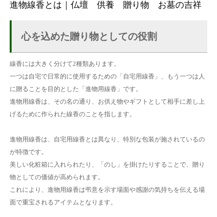
進物線香とは｜仏壇 供養 贈り物 お墓の吉祥
心を込めた贈り物としての役割
線香には大きく分けて2種類あります。
一つは自宅で日常的に使用するための「自宅用線香」、もう一つは人
に贈ることを目的とした「進物用線香」です。
進物用線香は、その名の通り、お供え物やギフトとして相手に差し上
げるために作られた線香のことを指します。
進物用線香は、自宅用線香とは異なり、特別な包装が施されているの
が特徴です。
美しい化粧箱に入れられたり、「のし」を掛けたりすることで、贈り
物としての価値が高められます。
これにより、進物用線香は弔意を示す場面や感謝の気持ちを伝える場
面で重宝されるアイテムとなります。