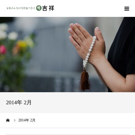
戒名彫りについて
商品ラインナップ
墓地・霊園を探す
吉祥の特徴
資料請求
2014年 2月
会社概要
ーム
2014年 2月