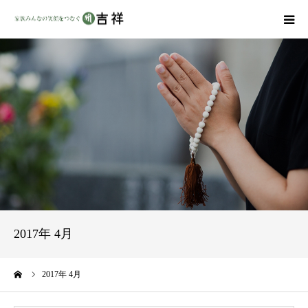
戒名彫りについて
商品ラインナップ
墓地・霊園を探す
吉祥の特徴
資料請求
2017年 4月
会社概要
ーム
2017年 4月