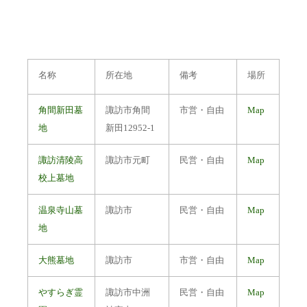
名称
所在地
備考
場所
角間新田墓
諏訪市角間
市営・自由
Map
地
新田12952-1
諏訪清陵高
諏訪市元町
民営・自由
Map
校上墓地
温泉寺山墓
諏訪市
民営・自由
Map
地
大熊墓地
諏訪市
市営・自由
Map
やすらぎ霊
諏訪市中洲
民営・自由
Map