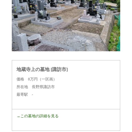
地蔵寺上の墓地 [諏訪市]
価格 8
万円（一区画）
所在地 長野県諏訪市
最寄駅 -
→この墓地の詳細を見る