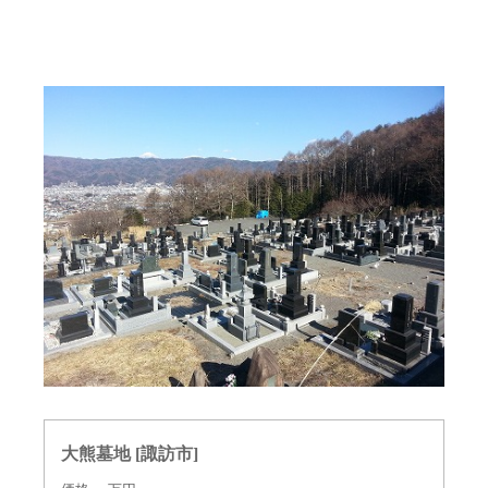
大熊墓地 [諏訪市]