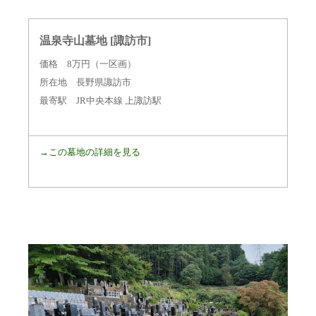
温泉寺山墓地 [諏訪市]
価格 8
万円（一区画）
所在地 長野県諏訪市
最寄駅 JR中央本線 上諏訪駅
→この墓地の詳細を見る