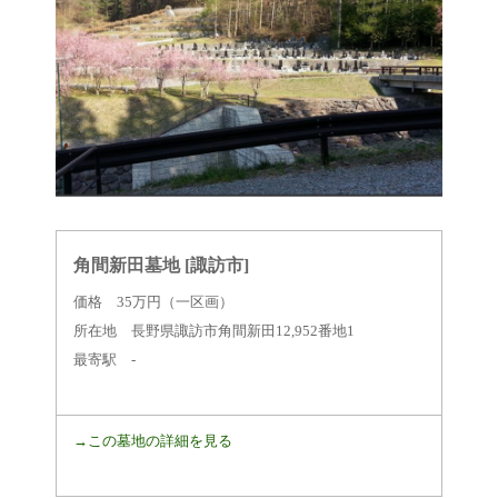
角間新田墓地 [諏訪市]
価格 35万円（一区画）
所在地 長野県諏訪市角間新田12,952番地1
最寄駅 -
→この墓地の詳細を見る