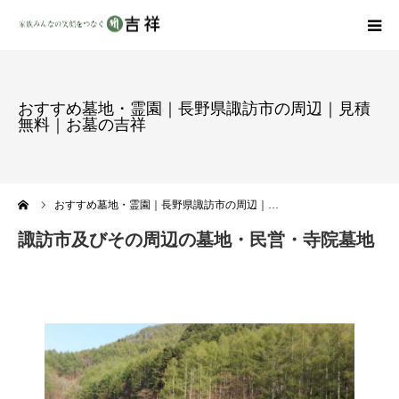
戒名彫りについて
おすすめ墓地・霊園｜長野県諏訪市の周辺｜見積
無料｜お墓の吉祥
商品ラインナップ
墓地・霊園を探す
ーム
おすすめ墓地・霊園｜長野県諏訪市の周辺｜…
吉祥の特徴
諏訪市及びその周辺の墓地・民営・寺院墓地
資料請求
会社概要