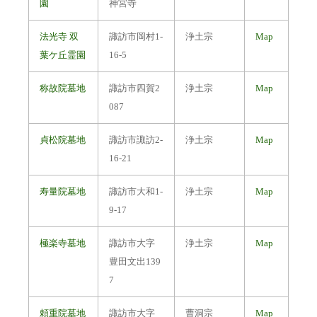
園
神宮寺
法光寺 双
諏訪市岡村1-
浄土宗
Map
葉ケ丘霊園
16-5
称故院墓地
諏訪市四賀2
浄土宗
Map
087
貞松院墓地
諏訪市諏訪2-
浄土宗
Map
16-21
寿量院墓地
諏訪市大和1-
浄土宗
Map
9-17
極楽寺墓地
諏訪市大字
浄土宗
Map
豊田文出139
7
頼重院墓地
諏訪市大字
曹洞宗
Map