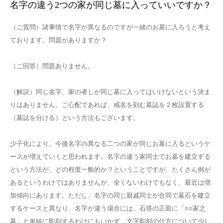
名字の違う2つの家が同じ墓に入っていいですか？
（ご質問）諸事情で名字が異なるのですが一緒のお墓に入ろうと考え
ております。問題がありますか？
（ご回答）問題ありません。
（解説）同じ名字、家の者しか同じ墓に入ってはいけないという決ま
りはありません。ご心配であれば、戒名を刻む墓誌を２枚設置する
（墓誌を分ける）という方法もございます。
少子化により、今後名字の異なる二つの家が同じお墓に入るというケ
ースが増えていくと思われます。名字の違う家同士でお墓を建立する
という方法が、どの程度一般的か？ということですが、たくさん例が
あるというわけではありませんが、全くないわけでもなく、最近は増
加傾向にあります。ただし、名字の同じ親戚同士が合同で墓石を建立
するケースと異なり、名字が違う場合には、石塔の正面に「○○家之
墓」と単純に彫刻するわけにもいかず、文字彫刻の仕方について少し