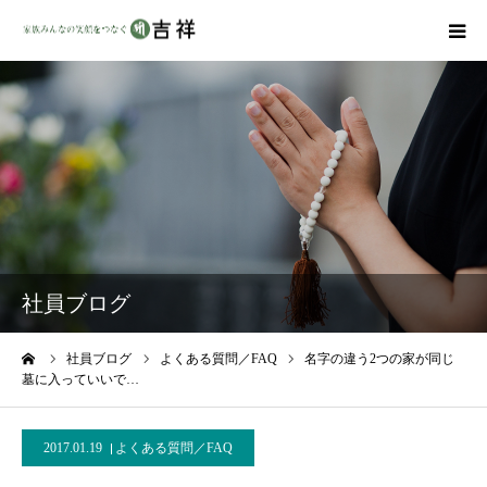
戒名彫りについて
商品ラインナップ
墓地・霊園を探す
吉祥の特徴
社員ブログ
資料請求
ーム
社員ブログ
よくある質問／FAQ
名字の違う2つの家が同じ
墓に入っていいで…
会社概要
2017.01.19
よくある質問／FAQ