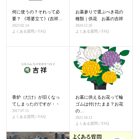
何に使うの？それって必
お墓参りで選ぶべき花の
要？ 《塔婆立て》(吉祥…
種類｜供花 お墓の吉祥
2023.02.14
2024.12.26
よくある質問／FAQ
よくある質問／FAQ
香炉（だけ）が旧くなっ
お墓に供えるお花って輪
てしまったのですが・・
ゴムは付けたまま？お花
2017.07.11
の…
よくある質問／FAQ
2021.10.12
よくある質問／FAQ