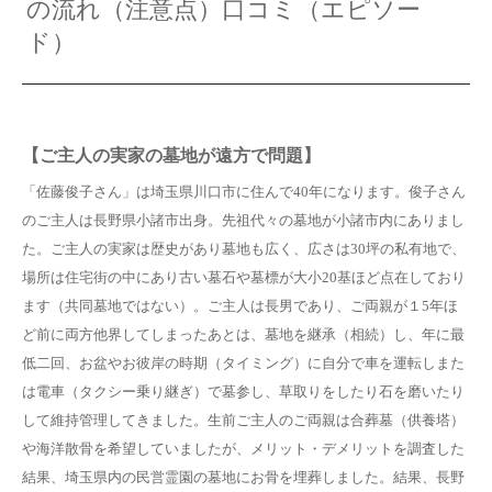
の流れ（注意点）口コミ（エピソー
ド）
【ご主人の実家の墓地が遠方で問題】
「佐藤俊子さん」は埼玉県川口市に住んで40年になります。俊子さん
のご主人は長野県小諸市出身。先祖代々の墓地が小諸市内にありまし
た。ご主人の実家は歴史があり墓地も広く、広さは30坪の私有地で、
場所は住宅街の中にあり古い墓石や墓標が大小20基ほど点在しており
ます（共同墓地ではない）。ご主人は長男であり、ご両親が１5年ほ
ど前に両方他界してしまったあとは、墓地を継承（相続）し、年に最
低二回、お盆やお彼岸の時期（タイミング）に自分で車を運転しまた
は電車（タクシー乗り継ぎ）で墓参し、草取りをしたり石を磨いたり
して維持管理してきました。生前ご主人のご両親は合葬墓（供養塔）
や海洋散骨を希望していましたが、メリット・デメリットを調査した
結果、埼玉県内の民営霊園の墓地にお骨を埋葬しました。結果、長野