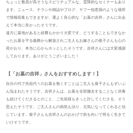
ちょっと敷居が高そうなスピリチュアルな、霊障的なセミナーもあり
ます。ニュース、チラシや雑誌やブログ、ヤフー知恵袋のような場所
で情報収集もできますが、運よく良心的な「お墓の吉祥」さんに出会
えて本当に良かったそうです。
遠方に墓地があると経費もかかり大変です。どうすることもできなか
ったお墓を守る義務から解放されご主人もお嫁さんの俊子さんも心の
荷がおり、本当に心からホッとしたそうです。吉祥さんには大変感謝
しております。ありがとうございました！
【「お墓の吉祥」さんをおすすめします！】
自分の代で先祖代々のお墓を無くすことはご主人も俊子さんもずいぶ
ん悩まれたそうです。吉祥さんは、お墓を全部撤去することなく供養
も続けてくださるとのこと、ご先祖様もきっと許してくださる、そう
思えたそうです。ご主人さんの病気も治り、元気になってくれると信
じています。俊子さんも吉祥さんのおかげで前を向いて明るく生きて
いけそうです。