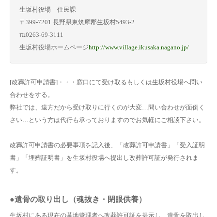
生坂村役場 住民課
〒399-7201 長野県東筑摩郡生坂村5493-2
℡0263-69-3111
生坂村役場ホームページ
http://www.village.ikusaka.nagano.jp/
[改葬許可申請書]・・・窓口にて受け取るもしくは生坂村役場へ問い
合わせをする。
弊社では、遠方だから受け取りに行くのが大変…問い合わせが面倒く
さい…という方は代行も承っておりますのでお気軽にご相談下さい。
改葬許可申請書の必要事項を記入後、「改葬許可申請書」「受入証明
書」「埋葬証明書」を生坂村役場へ提出し改葬許可証が発行されま
す。
●遺骨の取り出し（魂抜き・閉眼供養）
生坂村にある現在の墓地管理者へ改葬許可証を提示し、遺骨を取出し