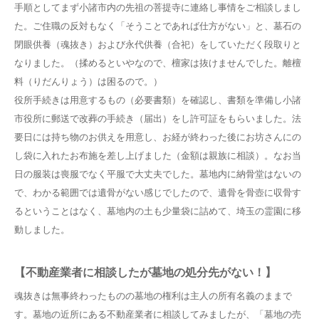
手順としてまず小諸市内の先祖の菩提寺に連絡し事情をご相談しまし
た。ご住職の反対もなく「そうことであれば仕方がない」と、墓石の
閉眼供養（魂抜き）および永代供養（合祀）をしていただく段取りと
なりました。（揉めるといやなので、檀家は抜けませんでした。離檀
料（りだんりょう）は困るので。）
役所手続きは用意するもの（必要書類）を確認し、書類を準備し小諸
市役所に郵送で改葬の手続き（届出）をし許可証をもらいました。法
要日には持ち物のお供えを用意し、お経が終わった後にお坊さんにの
し袋に入れたお布施を差し上げました（金額は親族に相談）。なお当
日の服装は喪服でなく平服で大丈夫でした。墓地内に納骨堂はないの
で、わかる範囲では遺骨がない感じでしたので、遺骨を骨壺に収骨す
るということはなく、墓地内の土も少量袋に詰めて、埼玉の霊園に移
動しました。
【不動産業者に相談したが墓地の処分先がない！】
魂抜きは無事終わったものの墓地の権利は主人の所有名義のままで
す。墓地の近所にある不動産業者に相談してみましたが、「墓地の売