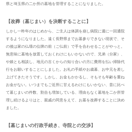
県と埼玉県の二か所の墓地を管理することになりました。
【改葬（墓じまい）を決断することに】
しかし一昨年のはじめから、ご主人は体調を崩し病院に週に一回通院
するようになりました。遠く長野県までお墓参りできない現状で、そ
の後は家の仏壇の位牌の前（ご仏前）で手を合わせることがやっと。
無意味に墓地を放置しておくわけにもいかないので、兄弟（分家）、
や娘とも相談し、地元の古くからの知り合いの方に費用を払い掃除代
行をお願いすることにしました。お礼の手紙やお歳暮、お中元を差し
上げてきたそうです。しかし、お金もかかるし、そもそも年齢を重ね
お金がない。いつまでもご近所に甘えるわけにもいかない、昔に比べ
て墓じまいの件数、割合も増加している、理由もなく墓地を二か所管
理し続けるよりはと、親戚の同意をえて、お墓を改葬することに決め
ました。
【墓じまいの行政手続き、寺院との交渉】