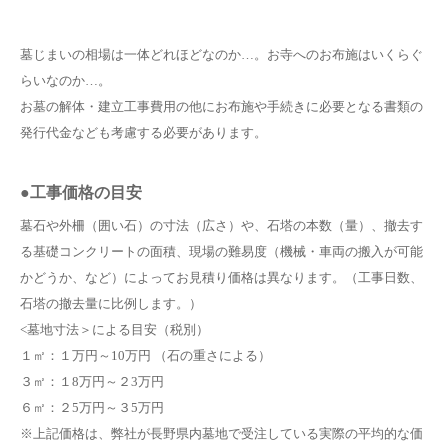
墓じまいの相場は一体どれほどなのか…。お寺へのお布施はいくらぐ
らいなのか…。
お墓の解体・建立工事費用の他にお布施や手続きに必要となる書類の
発行代金なども考慮する必要があります。
●工事価格の目安
墓石や外柵（囲い石）の寸法（広さ）や、石塔の本数（量）、撤去す
る基礎コンクリートの面積、現場の難易度（機械・車両の搬入が可能
かどうか、など）によってお見積り価格は異なります。（工事日数、
石塔の撤去量に比例します。）
<墓地寸法＞による目安（税別）
１㎡：１万円～10万円 （石の重さによる）
３㎡：１8万円～２3万円
６㎡：２5万円～３5万円
※上記価格は、弊社が長野県内墓地で受注している実際の平均的な価