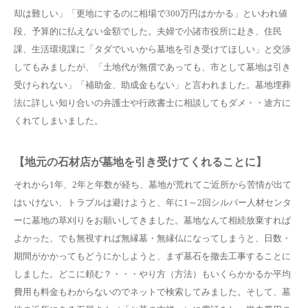
却は難しい」「更地にするのに相場で300万円はかかる」といわれ値
段、予算的に払えない金額でした。夫婦で小諸市役所に赴き、住民
課、生活環境課に「タダでいいから墓地を引き受けてほしい」と交渉
してもみましたが、「土地代が無償であっても、市として墓地は引き
受けられない」「補助金、助成金もない」と言われました。墓地埋葬
法に詳しい知り合いの弁護士や行政書士に相談してもダメ・・途方に
くれてしまいました。
【地元の石材店が墓地を引き受けてくれることに】
それから1年、2年と年数が経ち、墓地が荒れてご近所から苦情が出て
はいけない、トラブルは避けようと、年に1～2回シルバー人材センタ
ーに墓地の草刈りをお願いしてきました。墓地なんて相続放棄すれば
よかった、でも無視すれば無縁墓・無縁仏になってしまうと、日数・
期間がかかってもどうにかしようと、まず墓石を撤去工事することに
しました。どこに頼む？・・・やり方（方法）もいくらかかるか平均
費用も料金もわからないのでネットで検索してみました。そして、墓