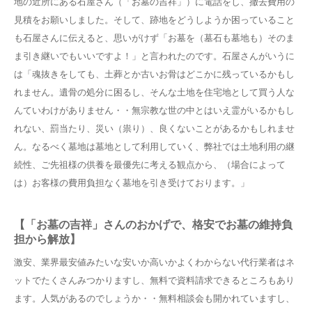
地の近所にある石屋さん（「お墓の吉祥」）に電話をし、撤去費用の
見積をお願いしました。そして、跡地をどうしようか困っていること
も石屋さんに伝えると、思いがけず「お墓を（墓石も墓地も）そのま
ま引き継いでもいいですよ！」と言われたのです。石屋さんがいうに
は「魂抜きをしても、土葬とか古いお骨はどこかに残っているかもし
れません。遺骨の処分に困るし、そんな土地を住宅地として買う人な
んていわけがありません・・無宗教な世の中とはいえ霊がいるかもし
れない、罰当たり、災い（祟り）、良くないことがあるかもしれませ
ん。なるべく墓地は墓地として利用していく、弊社では土地利用の継
続性、ご先祖様の供養を最優先に考える観点から、（場合によって
は）お客様の費用負担なく墓地を引き受けております。」
【「お墓の吉祥」さんのおかげで、格安でお墓の維持負
担から解放】
激安、業界最安値みたいな安いか高いかよくわからない代行業者はネ
ットでたくさんみつかりますし、無料で資料請求できるところもあり
ます。人気があるのでしょうか・・無料相談会も開かれていますし、