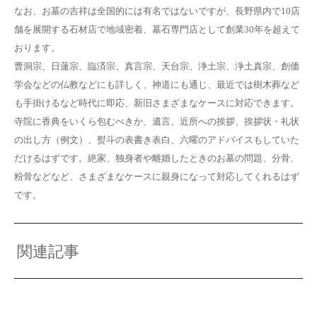
なお、お墓の吉祥は全国的には有名ではないですが、長野県内で10店
舗を展開する石材店で地域密着、墓石専門店として創業30年を超えて
おります。
曹洞宗、日蓮宗、臨済宗、真言宗、天台宗、浄土宗、浄土真宗、創価
学会などの仏教などにも詳しく、神道にも通じ、最近では樹木葬など
も手掛けるなど時代に即応、新旧さまざまなケースに対応できます。
寺院に香典をいくら包むべきか、遺言、近所への挨拶、挨拶状・礼状
の出し方（例文）、熨斗の表書き表白、六曜のアドバイスもしていた
だけるはずです。絶家、独身者や離婚したときのお墓の問題、分骨、
粉骨などなど、さまざまなケースに親身になって対応してくれるはず
です。
関連記事