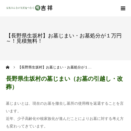
戒名彫りについて
【長野県生坂村】お墓じまい・お墓処分が１万円
～！見積無料！
商品ラインナップ
墓地・霊園を探す
ーム
【長野県生坂村】お墓じまい・お墓処分が１…
吉祥の特徴
長野県生坂村の墓じまい（お墓の引越し・改
葬）
資料請求
墓じまいとは、現在のお墓を撤去し墓所の使用権を返還することを言
会社概要
います。
近年、少子高齢化や核家族化が進んだことによりお墓に対する考え方
も変わってきています。