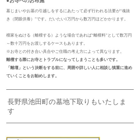
●お寺へのお布施
墓じまいやお墓の引越しをするにあたって必ず行われる法要が“魂抜
き（閉眼供養）”です。だいたい1万円から数万円ほどかかります。
檀家をぬける（離檀する）ような場合であれば“離檀料”として数万円
～数十万円をお渡しするケースもあります。
※お寺との付き合い具合やご住職の考え方によって異なります。
離檀する際にお寺とトラブルになってしまうことも多いです。
「離壇」という決断をする前に、周囲や詳しい人に相談し慎重に進め
ていくことをお勧めします。
長野県池田町の墓地下取りもいたしま
す