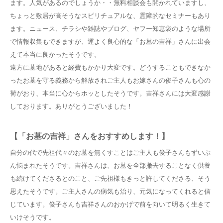
ます。人気があるのでしょうか・・無料相談会も開かれていますし、
ちょっと敷居が高そうなスピリチュアルな、霊障的なセミナーもあり
ます。ニュース、チラシや雑誌やブログ、ヤフー知恵袋のような場所
で情報収集もできますが、運よく良心的な「お墓の吉祥」さんに出会
えて本当に良かったそうです。
遠方に墓地があると経費もかかり大変です。どうすることもできなか
ったお墓を守る義務から解放されご主人もお嫁さんの俊子さんも心の
荷がおり、本当に心からホッとしたそうです。吉祥さんには大変感謝
しております。ありがとうございました！
【「お墓の吉祥」さんをおすすめします！】
自分の代で先祖代々のお墓を無くすことはご主人も俊子さんもずいぶ
ん悩まれたそうです。吉祥さんは、お墓を全部撤去することなく供養
も続けてくださるとのこと、ご先祖様もきっと許してくださる、そう
思えたそうです。ご主人さんの病気も治り、元気になってくれると信
じています。俊子さんも吉祥さんのおかげで前を向いて明るく生きて
いけそうです。