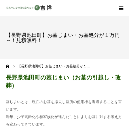
戒名彫りについて
【長野県池田町】お墓じまい・お墓処分が１万円
～！見積無料！
商品ラインナップ
墓地・霊園を探す
ーム
【長野県池田町】お墓じまい・お墓処分が１…
吉祥の特徴
長野県池田町の墓じまい（お墓の引越し・改
葬）
資料請求
墓じまいとは、現在のお墓を撤去し墓所の使用権を返還することを言
会社概要
います。
近年、少子高齢化や核家族化が進んだことによりお墓に対する考え方
も変わってきています。