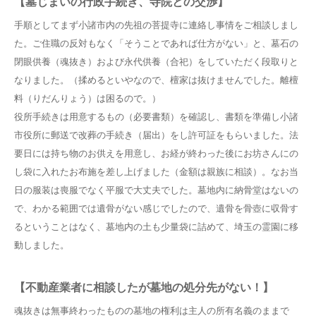
【墓じまいの行政手続き、寺院との交渉】
手順としてまず小諸市内の先祖の菩提寺に連絡し事情をご相談しまし
た。ご住職の反対もなく「そうことであれば仕方がない」と、墓石の
閉眼供養（魂抜き）および永代供養（合祀）をしていただく段取りと
なりました。（揉めるといやなので、檀家は抜けませんでした。離檀
料（りだんりょう）は困るので。）
役所手続きは用意するもの（必要書類）を確認し、書類を準備し小諸
市役所に郵送で改葬の手続き（届出）をし許可証をもらいました。法
要日には持ち物のお供えを用意し、お経が終わった後にお坊さんにの
し袋に入れたお布施を差し上げました（金額は親族に相談）。なお当
日の服装は喪服でなく平服で大丈夫でした。墓地内に納骨堂はないの
で、わかる範囲では遺骨がない感じでしたので、遺骨を骨壺に収骨す
るということはなく、墓地内の土も少量袋に詰めて、埼玉の霊園に移
動しました。
【不動産業者に相談したが墓地の処分先がない！】
魂抜きは無事終わったものの墓地の権利は主人の所有名義のままで