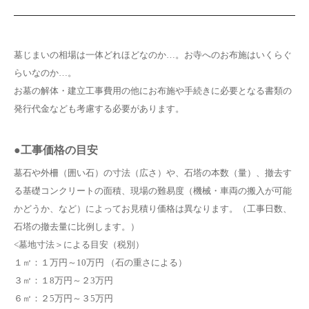
墓じまいの相場は一体どれほどなのか…。お寺へのお布施はいくらぐ
らいなのか…。
お墓の解体・建立工事費用の他にお布施や手続きに必要となる書類の
発行代金なども考慮する必要があります。
●工事価格の目安
墓石や外柵（囲い石）の寸法（広さ）や、石塔の本数（量）、撤去す
る基礎コンクリートの面積、現場の難易度（機械・車両の搬入が可能
かどうか、など）によってお見積り価格は異なります。（工事日数、
石塔の撤去量に比例します。）
<墓地寸法＞による目安（税別）
１㎡：１万円～10万円 （石の重さによる）
３㎡：１8万円～２3万円
６㎡：２5万円～３5万円