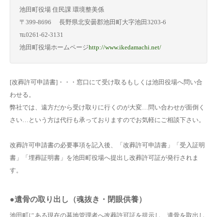
池田町役場 住民課 環境整美係
〒399-8696 長野県北安曇郡池田町大字池田3203-6
℡0261-62-3131
池田町役場ホームページ
http://www.ikedamachi.net/
[改葬許可申請書]・・・窓口にて受け取るもしくは池田役場へ問い合
わせる。
弊社では、遠方だから受け取りに行くのが大変…問い合わせが面倒く
さい…という方は代行も承っておりますのでお気軽にご相談下さい。
改葬許可申請書の必要事項を記入後、「改葬許可申請書」「受入証明
書」「埋葬証明書」を池田町役場へ提出し改葬許可証が発行されま
す。
●遺骨の取り出し（魂抜き・閉眼供養）
池田町にある現在の墓地管理者へ改葬許可証を提示し、遺骨を取出し