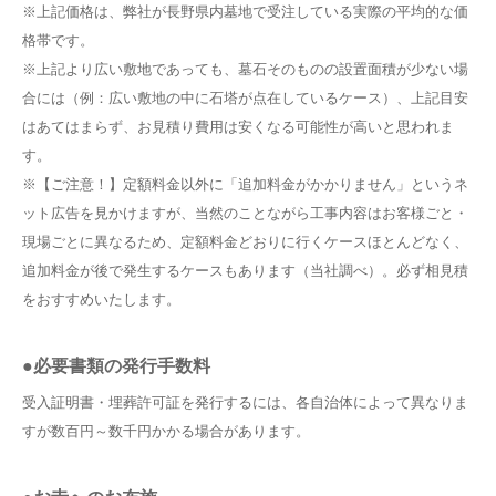
※上記価格は、弊社が長野県内墓地で受注している実際の平均的な価
格帯です。
※上記より広い敷地であっても、墓石そのものの設置面積が少ない場
合には（例：広い敷地の中に石塔が点在しているケース）、上記目安
はあてはまらず、お見積り費用は安くなる可能性が高いと思われま
す。
※【ご注意！】定額料金以外に「追加料金がかかりません」というネ
ット広告を見かけますが、当然のことながら工事内容はお客様ごと・
現場ごとに異なるため、定額料金どおりに行くケースほとんどなく、
追加料金が後で発生するケースもあります（当社調べ）。必ず相見積
をおすすめいたします。
●必要書類の発行手数料
受入証明書・埋葬許可証を発行するには、各自治体によって異なりま
すが数百円～数千円かかる場合があります。