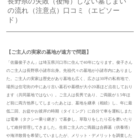
長野県の失敗（後悔）しない墓じまい
の流れ（注意点）口コミ（エピソー
ド）
【ご主人の実家の墓地が遠方で問題】
「佐藤俊子さん」は埼玉県川口市に住んで40年になります。俊子さん
のご主人は長野県小諸市出身。先祖代々の墓地が小諸市内にありまし
た。ご主人の実家は歴史があり墓地も広く、広さは30坪の私有地で、
場所は住宅街の中にあり古い墓石や墓標が大小20基ほど点在しており
ます（共同墓地ではない）。ご主人は長男であり、ご両親が１5年ほ
ど前に両方他界してしまったあとは、墓地を継承（相続）し、年に最
低二回、お盆やお彼岸の時期（タイミング）に自分で車を運転しまた
は電車（タクシー乗り継ぎ）で墓参し、草取りをしたり石を磨いたり
して維持管理してきました。生前ご主人のご両親は合葬墓（供養塔）
や海洋散骨を希望していましたが、メリット・デメリットを調査した