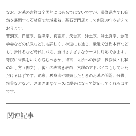
なお、お墓の吉祥は全国的には有名ではないですが、長野県内で10店
舗を展開する石材店で地域密着、墓石専門店として創業30年を超えて
おります。
曹洞宗、日蓮宗、臨済宗、真言宗、天台宗、浄土宗、浄土真宗、創価
学会などの仏教などにも詳しく、神道にも通じ、最近では樹木葬など
も手掛けるなど時代に即応、新旧さまざまなケースに対応できます。
寺院に香典をいくら包むべきか、遺言、近所への挨拶、挨拶状・礼状
の出し方（例文）、熨斗の表書き表白、六曜のアドバイスもしていた
だけるはずです。絶家、独身者や離婚したときのお墓の問題、分骨、
粉骨などなど、さまざまなケースに親身になって対応してくれるはず
です。
関連記事