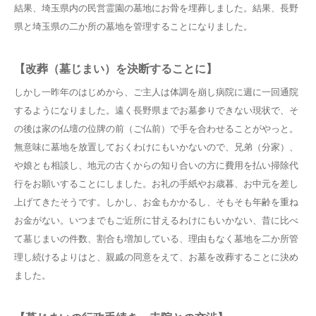
結果、埼玉県内の民営霊園の墓地にお骨を埋葬しました。結果、長野
県と埼玉県の二か所の墓地を管理することになりました。
【改葬（墓じまい）を決断することに】
しかし一昨年のはじめから、ご主人は体調を崩し病院に週に一回通院
するようになりました。遠く長野県までお墓参りできない現状で、そ
の後は家の仏壇の位牌の前（ご仏前）で手を合わせることがやっと。
無意味に墓地を放置しておくわけにもいかないので、兄弟（分家）、
や娘とも相談し、地元の古くからの知り合いの方に費用を払い掃除代
行をお願いすることにしました。お礼の手紙やお歳暮、お中元を差し
上げてきたそうです。しかし、お金もかかるし、そもそも年齢を重ね
お金がない。いつまでもご近所に甘えるわけにもいかない、昔に比べ
て墓じまいの件数、割合も増加している、理由もなく墓地を二か所管
理し続けるよりはと、親戚の同意をえて、お墓を改葬することに決め
ました。