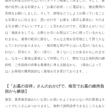
費用も料金もわからないのでネットで検索してみました。そして、墓
地の近所にある石屋さん（「お墓の吉祥」）に電話をし、撤去費用の
見積をお願いしました。そして、跡地をどうしようか困っていること
も石屋さんに伝えると、思いがけず「お墓を（墓石も墓地も）そのま
ま引き継いでもいいですよ！」と言われたのです。石屋さんがいうに
は「魂抜きをしても、土葬とか古いお骨はどこかに残っているかもし
れません。遺骨の処分に困るし、そんな土地を住宅地として買う人な
んていわけがありません・・無宗教な世の中とはいえ霊がいるかもし
れない、罰当たり、災い（祟り）、良くないことがあるかもしれませ
ん。なるべく墓地は墓地として利用していく、弊社では土地利用の継
続性、ご先祖様の供養を最優先に考える観点から、（場合によって
は）お客様の費用負担なく墓地を引き受けております。」
【「お墓の吉祥」さんのおかげで、格安でお墓の維持負
担から解放】
激安、業界最安値みたいな安いか高いかよくわからない代行業者はネ
ットでたくさんみつかりますし、無料で資料請求できるところもあり