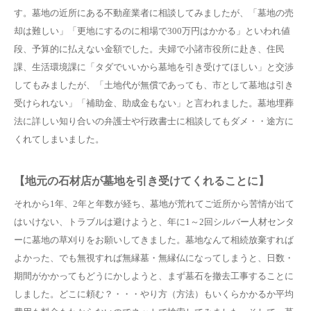
す。墓地の近所にある不動産業者に相談してみましたが、「墓地の売
却は難しい」「更地にするのに相場で300万円はかかる」といわれ値
段、予算的に払えない金額でした。夫婦で小諸市役所に赴き、住民
課、生活環境課に「タダでいいから墓地を引き受けてほしい」と交渉
してもみましたが、「土地代が無償であっても、市として墓地は引き
受けられない」「補助金、助成金もない」と言われました。墓地埋葬
法に詳しい知り合いの弁護士や行政書士に相談してもダメ・・途方に
くれてしまいました。
【地元の石材店が墓地を引き受けてくれることに】
それから1年、2年と年数が経ち、墓地が荒れてご近所から苦情が出て
はいけない、トラブルは避けようと、年に1～2回シルバー人材センタ
ーに墓地の草刈りをお願いしてきました。墓地なんて相続放棄すれば
よかった、でも無視すれば無縁墓・無縁仏になってしまうと、日数・
期間がかかってもどうにかしようと、まず墓石を撤去工事することに
しました。どこに頼む？・・・やり方（方法）もいくらかかるか平均