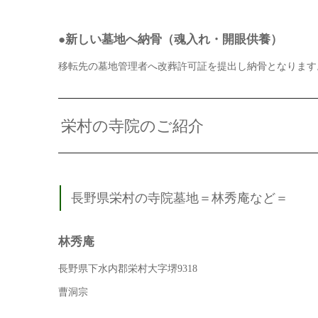
●新しい墓地へ納骨（魂入れ・開眼供養）
移転先の墓地管理者へ改葬許可証を提出し納骨となります
栄村の寺院のご紹介
長野県栄村の寺院墓地＝林秀庵など＝
林秀庵
長野県下水内郡栄村大字堺9318
曹洞宗