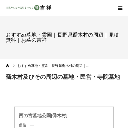
戒名彫りについて
おすすめ墓地・霊園｜長野県喬木村の周辺｜見積
無料｜お墓の吉祥
商品ラインナップ
墓地・霊園を探す
ーム
おすすめ墓地・霊園｜長野県喬木村の周辺｜…
吉祥の特徴
喬木村及びその周辺の墓地・民営・寺院墓地
資料請求
会社概要
西の宮墓地公園[喬木村]
価格 ―