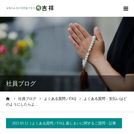
戒名彫りについて
商品ラインナップ
墓地・霊園を探す
吉祥の特徴
社員ブログ
資料請求
ーム
社員ブログ
よくある質問／FAQ
よくある質問：支払いはど
のようにしたらよ…
会社概要
2021.03.12
よくある質問／FAQ
,
墓じまいに関するご質問・記事